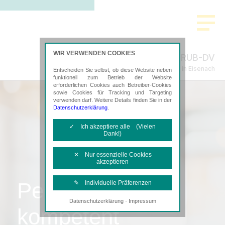
WIR VERWENDEN COOKIES
RUB-DV
Steuerberatung in Eisenach
Entscheiden Sie selbst, ob diese Website neben
funktionell zum Betrieb der Website
erforderlichen Cookies auch Betreiber-Cookies
sowie Cookies für Tracking und Targeting
verwenden darf. Weitere Details finden Sie in der
Datenschutzerklärung
.
✓ Ich akzeptiere alle (Vielen
Dank!)
✕ Nur essenzielle Cookies
akzeptieren
Persönlich,
✎ Individuelle Präferenzen
·
Datenschutzerklärung
Impressum
Notwendige Cookies
kompetent
Diese Cookies sind erforderlich, um die
grundlegende Funktionalität der Website