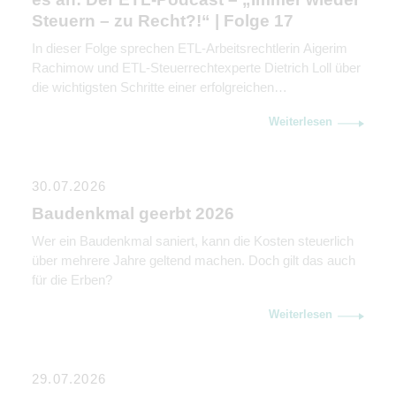
Steuern – zu Recht?!“ | Folge 17
In dieser Folge sprechen ETL-Arbeitsrechtlerin Aigerim
Rachimow und ETL-Steuerrechtexperte Dietrich Loll über
die wichtigsten Schritte einer erfolgreichen
Unternehmensnachfolge. Sie erklären, warum
Weiterlesen
Kommunikation genauso wichtig ist wie rechtliche und
steuerliche Gestaltung.
30.07.2026
Baudenkmal geerbt 2026
Wer ein Baudenkmal saniert, kann die Kosten steuerlich
über mehrere Jahre geltend machen. Doch gilt das auch
für die Erben?
Weiterlesen
29.07.2026