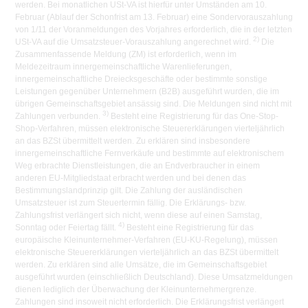
werden. Bei monatlichen USt-VA ist hierfür unter Umständen am 10.
Februar (Ablauf der Schonfrist am 13. Februar) eine Sondervorauszahlung
von 1/11 der Voranmeldungen des Vorjahres erforderlich, die in der letzten
2)
USt-VA auf die Umsatzsteuer-Vorauszahlung angerechnet wird.
Die
Zusammenfassende Meldung (ZM) ist erforderlich, wenn im
Meldezeitraum innergemeinschaftliche Warenlieferungen,
innergemeinschaftliche Dreiecksgeschäfte oder bestimmte sonstige
Leistungen gegenüber Unternehmern (B2B) ausgeführt wurden, die im
übrigen Gemeinschaftsgebiet ansässig sind. Die Meldungen sind nicht mit
3)
Zahlungen verbunden.
Besteht eine Registrierung für das One-Stop-
Shop-Verfahren, müssen elektronische Steuererklärungen vierteljährlich
an das BZSt übermittelt werden. Zu erklären sind insbesondere
innergemeinschaftliche Fernverkäufe und bestimmte auf elektronischem
Weg erbrachte Dienstleistungen, die an Endverbraucher in einem
anderen EU-Mitgliedstaat erbracht werden und bei denen das
Bestimmungslandprinzip gilt. Die Zahlung der ausländischen
Umsatzsteuer ist zum Steuertermin fällig. Die Erklärungs- bzw.
Zahlungsfrist verlängert sich nicht, wenn diese auf einen Samstag,
4)
Sonntag oder Feiertag fällt.
Besteht eine Registrierung für das
europäische Kleinunternehmer-Verfahren (EU-KU-Regelung), müssen
elektronische Steuererklärungen vierteljährlich an das BZSt übermittelt
werden. Zu erklären sind alle Umsätze, die im Gemeinschaftsgebiet
ausgeführt wurden (einschließlich Deutschland). Diese Umsatzmeldungen
dienen lediglich der Überwachung der Kleinunternehmergrenze.
Zahlungen sind insoweit nicht erforderlich. Die Erklärungsfrist verlängert