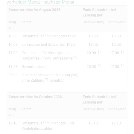
vorheriger Monat
-
nächster Monat
Steuertermine im August 2026
Ende Schonfrist bei
Zahlung per
fällig
betrifft
Überweisung
Scheck/bar
am
1)
10.08.
Umsatzsteuer
für Monatszahler
13.08.
10.08.
10.08.
Lohnsteuer (mit SolZ u. ggf. KiSt)
13.08.
10.08.
8)
8)
17.08.
Grundsteuer für Vierteljahres-,
20.08.
17.08.
5)
5)
Halbjahres-
und Jahreszahler
8)
8)
17.08.
Gewerbesteuer
20.08.
17.08.
25.08.
Zusammenfassende Meldung (ZM)
2)
ohne Zahlung
monatlich
Steuertermine im Oktober 2026
Ende Schonfrist bei
Zahlung per
fällig
betrifft
Überweisung
Scheck/bar
am
1)
12.10.
Umsatzsteuer
für Monats- und
15.10.
12.10.
Vierteljahreszahler