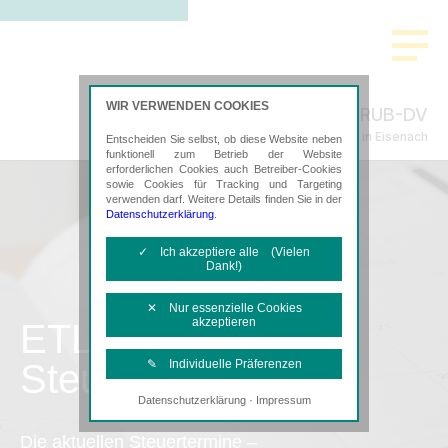
WIR VERWENDEN COOKIES
RUB-DV
Steuerberatung in Eisenach
Entscheiden Sie selbst, ob diese Website neben
funktionell zum Betrieb der Website
erforderlichen Cookies auch Betreiber-Cookies
sowie Cookies für Tracking und Targeting
verwenden darf. Weitere Details finden Sie in der
Datenschutzerklärung
.
✓ Ich akzeptiere alle (Vielen
Dank!)
✕ Nur essenzielle Cookies
akzeptieren
ETL
Steuertermine
✎ Individuelle Präferenzen
·
Datenschutzerklärung
Impressum
Notwendige Cookies
Diese Cookies sind erforderlich, um die
Die aktuellen Steuertermine –
grundlegende Funktionalität der Website