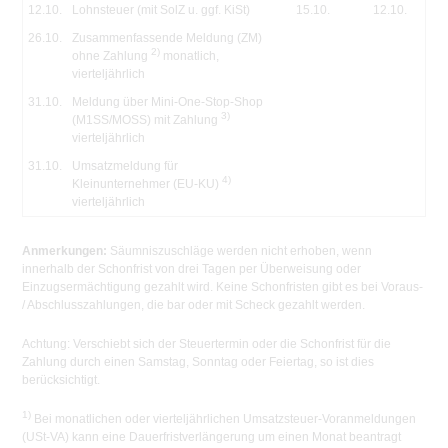
12.10.
Lohnsteuer (mit SolZ u. ggf. KiSt)
15.10.
12.10.
26.10.
Zusammenfassende Meldung (ZM)
2)
ohne Zahlung
monatlich,
vierteljährlich
31.10.
Meldung über Mini-One-Stop-Shop
3)
(M1SS/MOSS) mit Zahlung
vierteljährlich
31.10.
Umsatzmeldung für
4)
Kleinunternehmer (EU-KU)
vierteljährlich
Anmerkungen:
Säumniszuschläge werden nicht erhoben, wenn
innerhalb der Schonfrist von drei Tagen per Überweisung oder
Einzugsermächtigung gezahlt wird. Keine Schonfristen gibt es bei Voraus-
/ Abschlusszahlungen, die bar oder mit Scheck gezahlt werden.
Achtung:
Verschiebt sich der Steuertermin oder die Schonfrist für die
Zahlung durch einen Samstag, Sonntag oder Feiertag, so ist dies
berücksichtigt.
1)
Bei monatlichen oder vierteljährlichen Umsatzsteuer-Voranmeldungen
(USt-VA) kann eine Dauerfristverlängerung um einen Monat beantragt