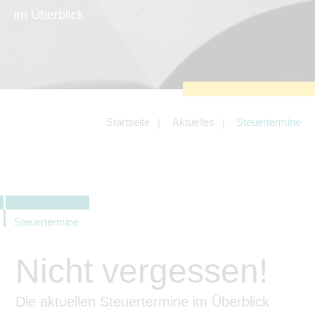
zu sichern.
im Überblick
Tracking- und Targeting-Cookies
Diese Cookies sind erforderlich, um
unsere Website auf Ihre Bedürfnisse hin
zu optimieren. Hierzu gehört eine
bedarfsgerechte Gestaltung und
fortlaufende Verbesserung unseres
Angebotes einschließlich der
Verknüpfung zu Social-Media-
Angeboten von z.B. Facebook und
Startseite
Aktuelles
Steuertermine
LinkedIn.
Betreibercookies
Diese Cookies sind erforderlich, um z.B.
Google Maps zu nutzen oder
eingebettete Videos abspielen zu
können.
Steuertermine
Nicht vergessen!
Die aktuellen Steuertermine im Überblick