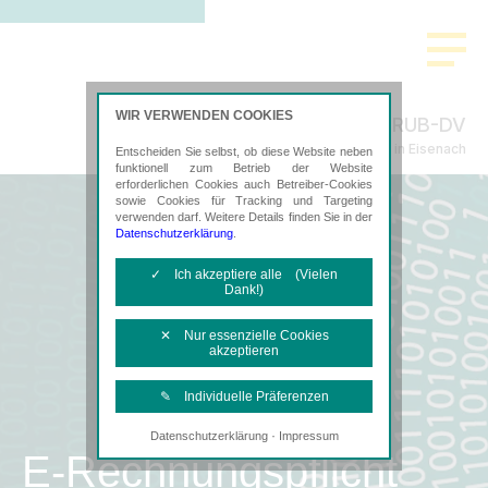
WIR VERWENDEN COOKIES
RUB-DV
Steuerberatung in Eisenach
Entscheiden Sie selbst, ob diese Website neben
funktionell zum Betrieb der Website
erforderlichen Cookies auch Betreiber-Cookies
sowie Cookies für Tracking und Targeting
verwenden darf. Weitere Details finden Sie in der
Datenschutzerklärung
.
✓ Ich akzeptiere alle (Vielen
Dank!)
✕ Nur essenzielle Cookies
akzeptieren
✎ Individuelle Präferenzen
·
Datenschutzerklärung
Impressum
Notwendige Cookies
E-Rechnungspflicht
Diese Cookies sind erforderlich, um die
grundlegende Funktionalität der Website