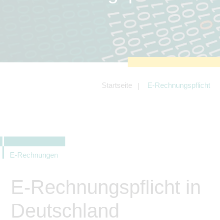
zu sichern.
Tracking- und Targeting-Cookies
Diese Cookies sind erforderlich, um
unsere Website auf Ihre Bedürfnisse hin
zu optimieren. Hierzu gehört eine
bedarfsgerechte Gestaltung und
fortlaufende Verbesserung unseres
Angebotes einschließlich der
Verknüpfung zu Social-Media-
Angeboten von z.B. Facebook und
Startseite
E-Rechnungspflicht
LinkedIn.
Betreibercookies
Diese Cookies sind erforderlich, um z.B.
Google Maps zu nutzen oder
eingebettete Videos abspielen zu
können.
E-Rechnungen
E-Rechnungspflicht in
Deutschland