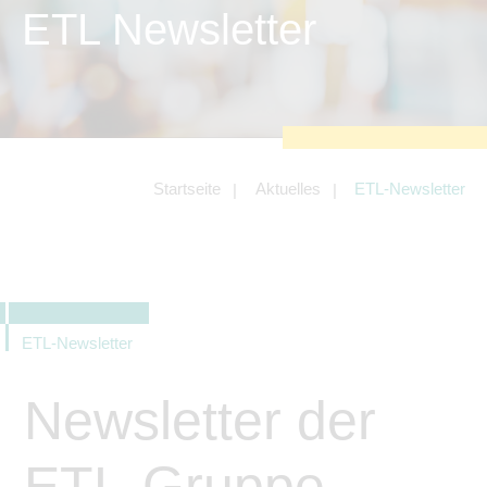
zu sichern.
ETL Newsletter
Tracking- und Targeting-Cookies
Diese Cookies sind erforderlich, um
unsere Website auf Ihre Bedürfnisse hin
zu optimieren. Hierzu gehört eine
bedarfsgerechte Gestaltung und
fortlaufende Verbesserung unseres
Angebotes einschließlich der
Verknüpfung zu Social-Media-
Angeboten von z.B. Facebook und
Startseite
Aktuelles
ETL-Newsletter
LinkedIn.
Betreibercookies
Diese Cookies sind erforderlich, um z.B.
Google Maps zu nutzen oder
eingebettete Videos abspielen zu
können.
ETL-Newsletter
Newsletter der
ETL-Gruppe