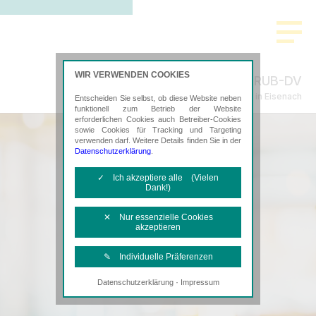
WIR VERWENDEN COOKIES
RUB-DV
Steuerberatung in Eisenach
Entscheiden Sie selbst, ob diese Website neben
funktionell zum Betrieb der Website
erforderlichen Cookies auch Betreiber-Cookies
sowie Cookies für Tracking und Targeting
verwenden darf. Weitere Details finden Sie in der
Datenschutzerklärung
.
✓ Ich akzeptiere alle (Vielen
Dank!)
✕ Nur essenzielle Cookies
akzeptieren
✎ Individuelle Präferenzen
·
Datenschutzerklärung
Impressum
Notwendige Cookies
Diese Cookies sind erforderlich, um die
grundlegende Funktionalität der Website