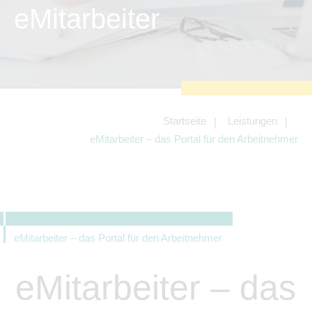
zu sichern.
eMitarbeiter
Tracking- und Targeting-Cookies
Diese Cookies sind erforderlich, um
unsere Website auf Ihre Bedürfnisse hin
zu optimieren. Hierzu gehört eine
bedarfsgerechte Gestaltung und
fortlaufende Verbesserung unseres
Angebotes einschließlich der
Verknüpfung zu Social-Media-
Angeboten von z.B. Facebook und
Startseite
Leistungen
LinkedIn.
eMitarbeiter – das Portal für den Arbeitnehmer
Betreibercookies
Diese Cookies sind erforderlich, um z.B.
Google Maps zu nutzen oder
eingebettete Videos abspielen zu
können.
eMitarbeiter – das Portal für den Arbeitnehmer
eMitarbeiter – das