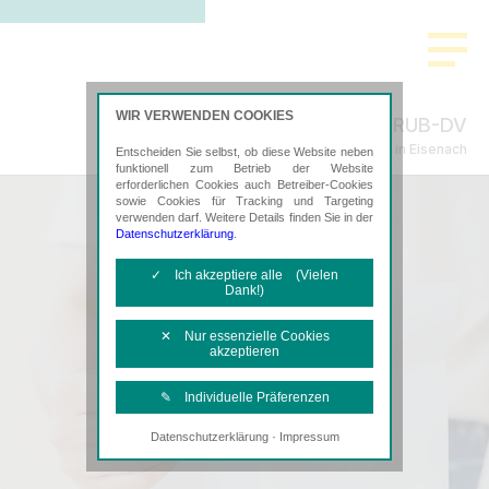
WIR VERWENDEN COOKIES
RUB-DV
Steuerberatung in Eisenach
Entscheiden Sie selbst, ob diese Website neben
funktionell zum Betrieb der Website
erforderlichen Cookies auch Betreiber-Cookies
sowie Cookies für Tracking und Targeting
verwenden darf. Weitere Details finden Sie in der
Datenschutzerklärung
.
✓ Ich akzeptiere alle (Vielen
Dank!)
✕ Nur essenzielle Cookies
akzeptieren
✎ Individuelle Präferenzen
·
Datenschutzerklärung
Impressum
Notwendige Cookies
Diese Cookies sind erforderlich, um die
grundlegende Funktionalität der Website