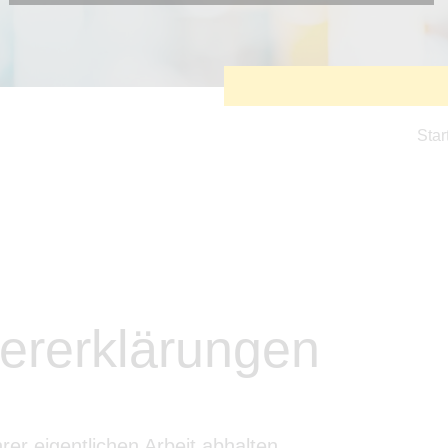
Diese Cookies sind erforderlich, um die grundlegende
Funktionalität der Website zu sichern.
Tracking- und Targeting-Cookies
Diese Cookies sind erforderlich, um unsere Website auf Ihre
Bedürfnisse hin zu optimieren. Hierzu gehört eine
bedarfsgerechte Gestaltung und fortlaufende Verbesserung
unseres Angebotes einschließlich der Verknüpfung zu
Star
Social-Media-Angeboten von z.B. Facebook und LinkedIn.
Betreibercookies
Diese Cookies sind erforderlich, um z.B. Google Maps zu
nutzen oder eingebettete Videos abspielen zu können.
ererklärungen
rer eigentlichen Arbeit abhalten.