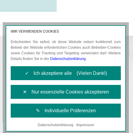
WIR VERWENDEN COOKIES
Entscheiden Sie selbst, ob diese Website neben funktionell zum
AKTUELLES
KARRIERE
Betrieb der Website erforderlichen Cookies auch Betreiber-Cookies
sowie Cookies für Tracking und Targeting verwenden darf. Weitere
Details finden Sie in der
Datenschutzerklärung
.
✓ Ich akzeptiere alle (Vielen Dank!)
✕ Nur essenzielle Cookies akzeptieren
✎ Individuelle Präferenzen
en
Datenschutzerklärung
·
Impressum
Notwendige Cookies